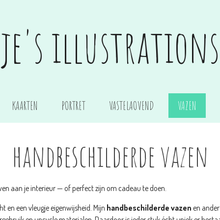
je's illustrations
KAARTEN
PORTRET
VASTELAOVEND
VAZEN
handbeschilderde vazen
ven aan je interieur — of perfect zijn om cadeau te doen.
 en een vleugje eigenwijsheid. Mijn
handbeschilderde vazen
en andere
rgebruik en upcycle materialen. Daardoor is ieder stuk écht uniek er besta