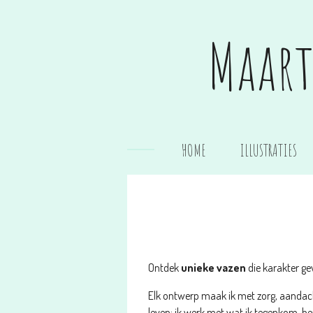
Ga
direct
Maart
naar
de
hoofdinhoud
HOME
ILLUSTRATIES
Ontdek
unieke vazen
die karakter ge
Elk ontwerp maak ik met zorg, aandacht
leven: ik werk met wat ik tegenkom, he