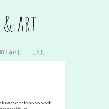
 & art
OVER MAARTJE
CONTACT
 kunstobjecten krijgen een tweede
at er maar één van.