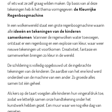
of iets wat ze zelf graag wilden maken. Op basis van al deze
tekeningen heb ik het thema vormgegeven:
de Kleurrijke
Regenboogmachine
.
In een wolkenwereld staat een grote regenboogmachine waarin
alle
ideeën en
tekeningen van de kinderen
samenkomen
. Wanneer de regenwolken water toevoegen,
ontstaat er een regenboog en een explosie van kleur, waar weer
nieuwe tekeningen uit voortkomen. Creativiteit, fantasie en
samenwerken brengen zo kleur in de wereld.
De schildering is volledig opgebouwd uit de ingebrachte
tekeningen van de kinderen. De aardbei van het ene kind werd
onderdeel van de machine van een ander. Zo groeide alles
samen tot één geheel.
Als kers op de taart voegden alle kinderen hun vingerafdruk toe,
zodat we letterlijk samen onze handtekening onder het
kunstwerk hebben gezet. Een muur waar we nog elke dag van
genieten.