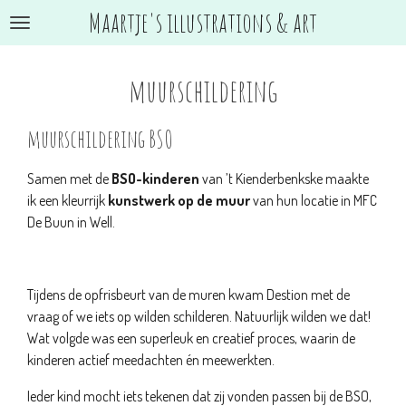
Maartje's illustrations & art
Ga
direct
naar
muurschildering
de
hoofdinhoud
muurschildering BSO
Samen met de
BSO-kinderen
van ’t Kienderbenkske maakte
ik een kleurrijk
kunstwerk op de muur
van hun locatie in MFC
De Buun in Well.
Tijdens de opfrisbeurt van de muren kwam Destion met de
vraag of we iets op wilden schilderen. Natuurlijk wilden we dat!
Wat volgde was een superleuk en creatief proces, waarin de
kinderen actief meedachten én meewerkten.
Ieder kind mocht iets tekenen dat zij vonden passen bij de BSO,