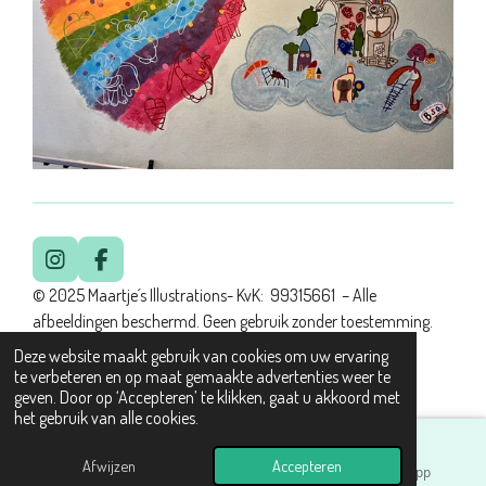
I
F
n
a
© 2025 Maartje´s Illustrations- KvK: 99315661 – Alle
s
c
afbeeldingen beschermd. Geen gebruik zonder toestemming.
t
e
Gebruiksvoorwaarden & Copyright
a
b
Deze website maakt gebruik van cookies om uw ervaring
g
o
Powered by
JouwWeb
te verbeteren en op maat gemaakte advertenties weer te
r
o
geven. Door op ‘Accepteren’ te klikken, gaat u akkoord met
a
k
het gebruik van alle cookies.
m
Afwijzen
Accepteren
E-mailadres
Instagram
WhatsApp